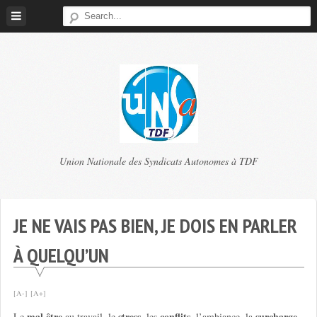
Skip
to
content
TDF
Union Nationale des Syndicats Autonomes à TDF
UNSA
JE NE VAIS PAS BIEN, JE DOIS EN PARLER
À QUELQU’UN
[A-]
[A+]
mal être
stress
conflits
surcharge
Le
au travail, le
, les
, l’ambiance, la