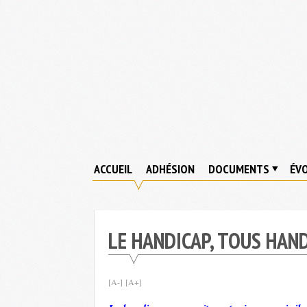
Skip
to
content
ACCUEIL
ADHÉSION
DOCUMENTS
ÉVO
LE HANDICAP, TOUS HAND
[A-]
[A+]