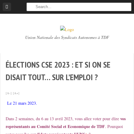
Skip
to
content
TDF
Union Nationale des Syndicats Autonomes à TDF
UNSA
ÉLECTIONS CSE 2023 : ET SI ON SE
DISAIT TOUT… SUR L’EMPLOI ?
[A-]
[A+]
Le 21 mars 2023.
vos
Dans 2 semaines, du 6 au 13 avril 2023, vous allez voter pour élire
représentants au Comité Social
et Economique de TDF
. Pourquoi