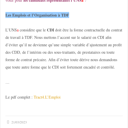
les candidats représentants l’UNS
a
voter pour
?
Les Emplois et l’Organisation à TDF
CDI
L’UNS
a
considère que le
doit être la forme contractuelle du contrat
de travail à TDF. Nous mettons l’accent sur le salarié en CDI afin
d’éviter qu’il ne devienne qu’une simple variable d’ajustement au profit
des CDD, de l’intérim ou des sous-traitants, de prestataires ou toute
forme de contrat précaire. Afin d’éviter toute dérive nous demandons
que toute autre forme que le CDI soit fortement encadré et contrôlé.
…
Le pdf complet :
Tract4.L’Emploi
21/03/2023