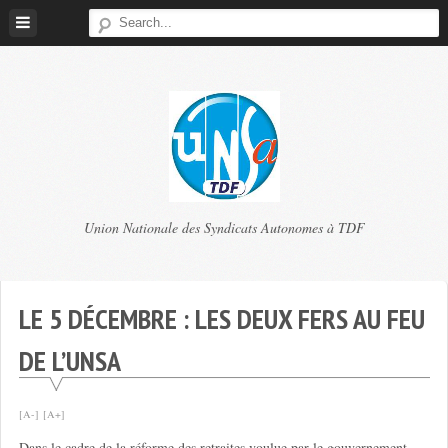
Skip
to
content
TDF
Union Nationale des Syndicats Autonomes à TDF
UNSA
LE 5 DÉCEMBRE : LES DEUX FERS AU FEU
DE L’UNSA
[A-]
[A+]
Dans le cadre de la réforme des retraites voulue par le gouvernement,