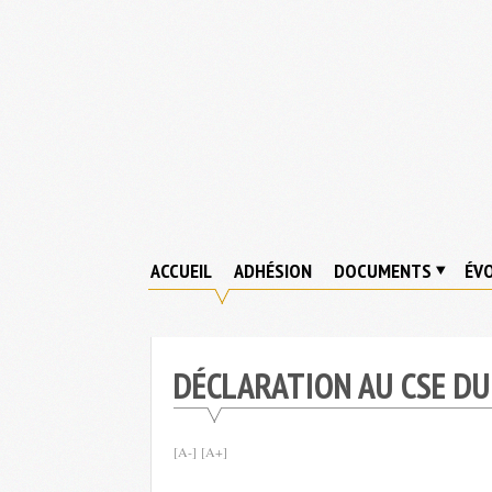
Skip
to
content
ACCUEIL
ADHÉSION
DOCUMENTS
ÉVO
DÉCLARATION AU CSE DU
[A-]
[A+]