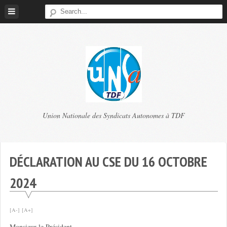
Skip
to
content
TDF
Union Nationale des Syndicats Autonomes à TDF
UNSA
DÉCLARATION AU CSE DU 16 OCTOBRE
2024
[A-]
[A+]
Monsieur le Président,