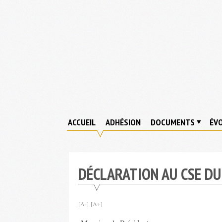
Skip
to
content
ACCUEIL
ADHÉSION
DOCUMENTS
ÉVO
DÉCLARATION AU CSE DU
[A-]
[A+]