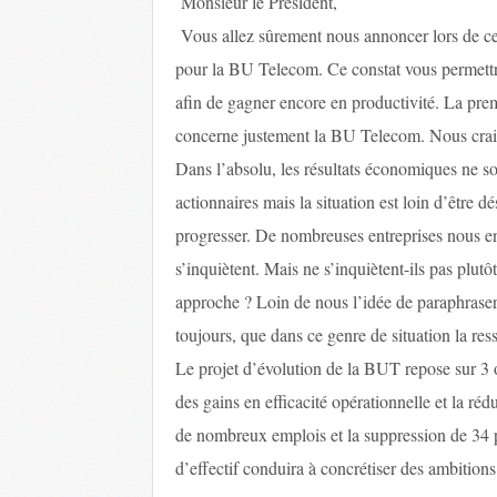
Monsieur le Président,
Vous allez sûrement nous annoncer lors de c
pour la BU Telecom. Ce constat vous permettr
afin de gagner encore en productivité. La pre
concerne justement la BU Telecom. Nous craig
Dans l’absolu, les résultats économiques ne 
actionnaires mais la situation est loin d’être
progresser. De nombreuses entreprises nous env
s’inquiètent. Mais ne s’inquiètent-ils pas plutô
approche ? Loin de nous l’idée de paraphraser
toujours, que dans ce genre de situation la res
Le projet d’évolution de la BUT repose sur 3 o
des gains en efficacité opérationnelle et la ré
de nombreux emplois et la suppression de 34 pos
d’effectif conduira à concrétiser des ambitio